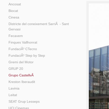
Ancosat
Biocat
Cinesa
Districte del coneixement SarriÃ - Sant
Gervasi
Fecavem
Finques Vallhonrat
FundaciÃ³ CTecno
FundaciÃ³ Step by Step
Gremi del Motor
GRUP 20
Grupo CastellvÃ­
Kreston Iberaudit
Lavinia
Leitat
SEAT Grup Lesseps
UCI Cinemas