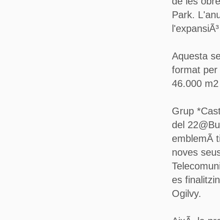
de les obr
Park. L'an
l'expansiÃ³
Aquesta se
format per 
46.000 m2 
Grup *Caste
del 22@Bu
emblemÃ tic
noves seus
Telecomuni
es finalitz
Ogilvy.