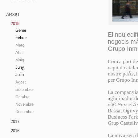
ARXIU
2018
Gener
El nou edi
Febrer
negocis mÃ
Març
Grupo Inmob
Abril
Maig
Com a part de 
capital catal
Juny
nostre paÃ­s, 
Juliol
per Grupo Inm
Agost
Setembre
La companyia 
Octubre
aglutinador de
dâ€™excelÂ·le
Novembre
Bassat Ogilvy
Desembre
Business Park
2017
Grup CastellvÃ
2016
La nova seu d