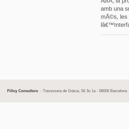
AixÃ­, la 
amb una su
mÃ©s, les 
lâ€™Interf
Filloy Consultors
- Travessera de Gràcia, 56 3o 1a - 08006 Barcelona