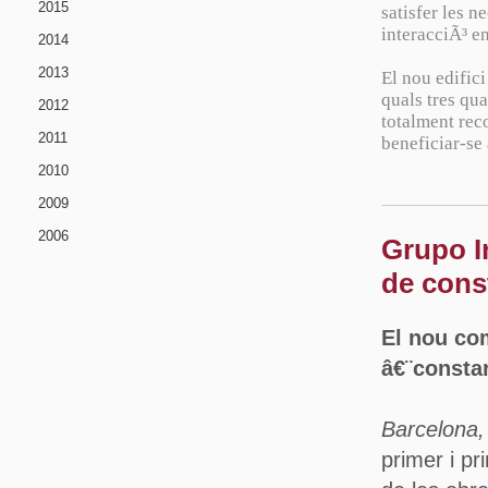
2015
satisfer les 
interacciÃ³ en
2014
2013
El nou edific
quals tres qu
2012
totalment rec
2011
beneficiar-se
2010
2009
2006
Grupo In
de cons
El nou com
â€¨consta
Barcelona,
primer i pr