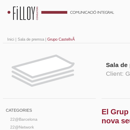
Inici
|
Sala de premsa
|
Grupo CastellvÃ­
Sala de
Client: 
El Grup
CATEGORIES
nova se
22@Barcelona
22@Network