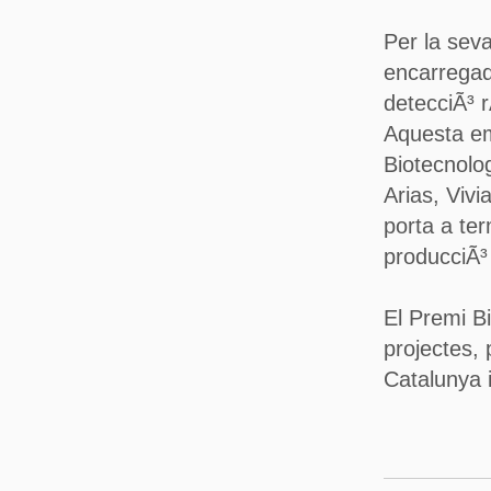
Per la sev
encarregada
detecciÃ³ r
Aquesta em
Biotecnolog
Arias, Vivi
porta a te
producciÃ³ 
El Premi B
projectes,
Catalunya i