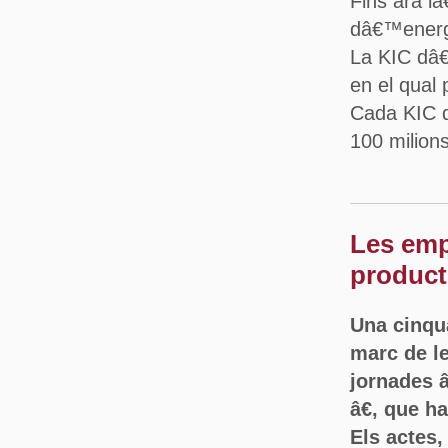
Fins ara l
dâ€™energie
La KIC dâ
en el qual
Cada KIC d
100 milion
Les emp
product
Una cinqua
marc de le
jornades â
â€, que h
Els actes,