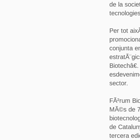
de la socie
tecnologie
Per tot ai
promocionar
conjunta e
estratÃ¨gi
Biotechâ€.
esdevenime
sector.
FÃ²rum Bi
MÃ©s de 70
biotecnolo
de Cataluny
tercera ed