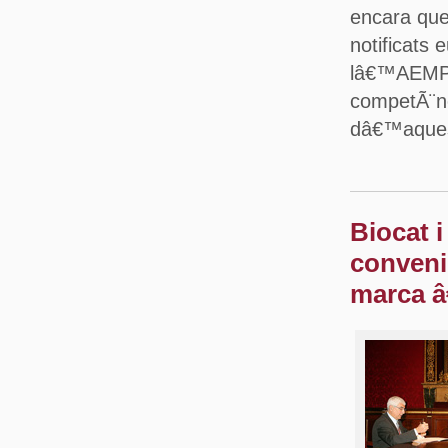
encara que
notificats 
lâ€™AEMPS
competÃ¨nc
dâ€™aques
Biocat 
conveni 
marca â