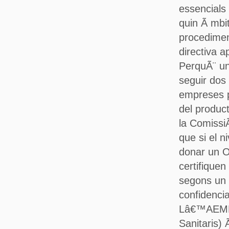
essencials 
quin Ã mbi
procedimen
directiva ap
PerquÃ¨ un
seguir dos 
empreses po
del produc
la Comissi
que si el n
donar un O
certifiquen
segons un 
confidencial
Lâ€™AEMPS
Sanitaris)