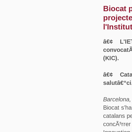
Biocat p
project
l'Instit
â€¢ L'IET
convocatÃ
(KIC).
â€¢ Catal
salutâ€“ci
Barcelona
Biocat s'h
catalans pe
concÃ³rrer