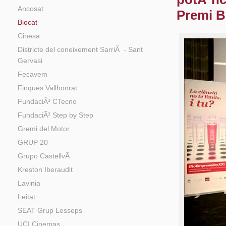
Ancosat
Premi 
Biocat
Cinesa
Districte del coneixement SarriÃ - Sant
Gervasi
Fecavem
Finques Vallhonrat
FundaciÃ³ CTecno
FundaciÃ³ Step by Step
Gremi del Motor
GRUP 20
Grupo CastellvÃ­
Kreston Iberaudit
Lavinia
Leitat
SEAT Grup Lesseps
UCI Cinemas