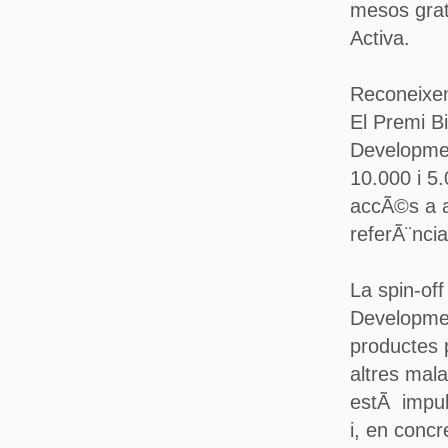
mesos gra
Activa.
Reconeixem
El Premi 
Development
10.000 i 5
accÃ©s a ac
referÃ¨ncia
La spin-of
Developmen
productes p
altres mala
estÃ impul
i, en concr