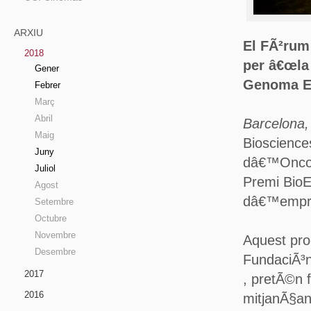
ARXIU
El FÃ²rum
2018
per â€œla 
Gener
Genoma Es
Febrer
Març
Abril
Barcelona,
Maig
Bioscience
Juny
dâ€™Oncolo
Juliol
Premi BioE
Agost
dâ€™empres
Setembre
Octubre
Novembre
Aquest pro
Desembre
FundaciÃ³
2017
, pretÃ©n f
2016
mitjanÃ§an