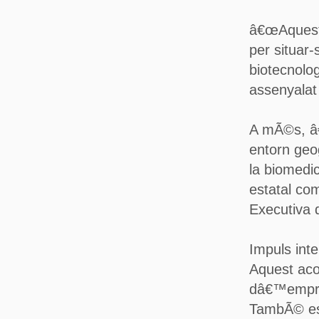
â€œAquest 
per situar-
biotecnologi
assenyalat
A mÃ©s, â€
entorn geog
la biomedi
estatal com
Executiva 
Impuls inte
Aquest aco
dâ€™empres
TambÃ© es 