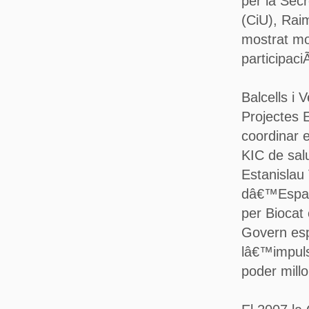
per la Sec
(CiU), Rai
mostrat mo
participac
Balcells i
Projectes 
coordinar 
KIC de sal
Estanislau
dâ€™Espan
per Biocat
Govern esp
lâ€™impuls
poder millo