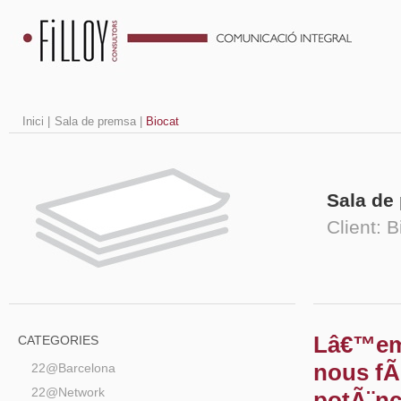
Inici
|
Sala de premsa
|
Biocat
Sala de
Client: B
Lâ€™em
CATEGORIES
nous fÃ
22@Barcelona
22@Network
potÃ¨nc