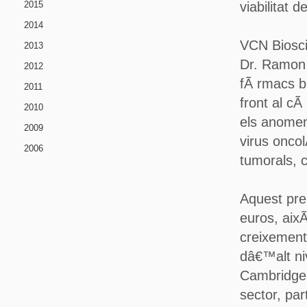
2015
viabilitat 
2014
VCN Biosci
2013
Dr. Ramon 
2012
fÃ rmacs bi
2011
front al cÃ
2010
els anomen
2009
virus oncol
2006
tumorals, 
Aquest pre
euros, aix
creixement
dâ€™alt niv
Cambridge, 
sector, par