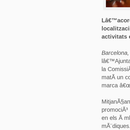
Lâ€™acord
localitza
activitats
Barcelona,
lâ€™Ajunta
la Comissi
matÃ­ un c
marca â€œB
MitjanÃ§an
promociÃ³ 
en els Ã mb
mÃ¨diques