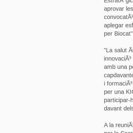
EstratÃ¨gic
aprovar le
convocatÃ²
aplegar es
per Biocat"
"La salut 
innovaciÃ³ 
amb una po
capdavante
i formaciÃ
per una KI
participar-
davant del
A la reuniÃ