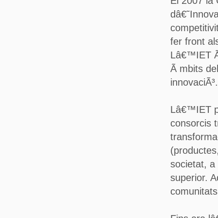
El 2007 la
dâ€˜Innova
competitivi
fer front 
Lâ€™IET Ã©
Ã mbits de
innovaciÃ³.
Lâ€™IET pr
consorcis 
transforma
(productes
societat, 
superior. 
comunitats