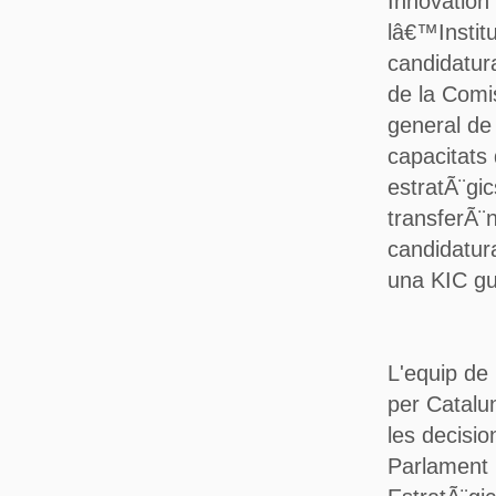
Innovation
lâ€™Instit
candidatur
de la Comis
general de 
capacitats 
estratÃ¨gi
transferÃ¨n
candidatura
una KIC g
L'equip de
per Catalu
les decisi
Parlament 