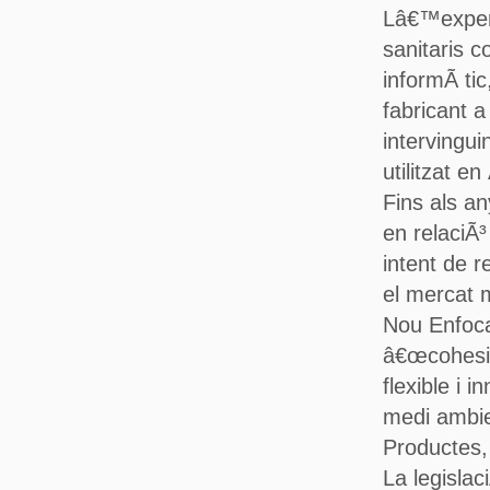
Lâ€™expert
sanitaris 
informÃ tic
fabricant a
intervingui
utilitzat 
Fins als an
en relaciÃ³
intent de r
el mercat 
Nou Enfocam
â€œcohesiÃ
flexible i 
medi ambie
Productes, 
La legislac