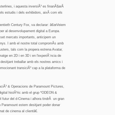
terlines, i aquesta inversiÃ³ es finanÃ§arÃ
s estudis i dels exhibidors, aixÃ­ com els
Twentieth Century Fox, va declarar: â€œVeiem
r al desenvolupament digital a Europa.
set mercats importants, anticipem un
 anys. I amb el nostre total compromÃ­s amb
usters, tals com la propera estrena Avatar,
imatge en 2D i en 3D i en l'experiÃ¨ncia de
 desitjant treballar amb els nostres amics i
ocionant transiciÃ³ cap a la plataforma de
buciÃ³ & Operacions de Paramount Pictures,
igital histÃ²ric amb el grup *ODEON &
 futur del d-Cinema i alhora tindrÃ un gran
 En Paramount estem desitjant poder donar
onat de cinema al clientâ€.