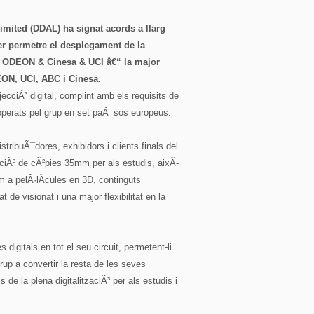
mited (DDAL) ha signat acords a llarg
er permetre el desplegament de la
rup ODEON & Cinesa & UCI â€“ la major
ON, UCI, ABC i Cinesa.
ecciÃ³ digital, complint amb els requisits de
perats pel grup en set paÃ¯sos europeus.
stribuÃ¯dores, exhibidors i clients finals del
uciÃ³ de cÃ²pies 35mm per als estudis, aixÃ­
m a pelÂ·lÃ­cules en 3D, continguts
at de visionat i una major flexibilitat en la
gitals en tot el seu circuit, permetent-li
grup a convertir la resta de les seves
de la plena digitalitzaciÃ³ per als estudis i