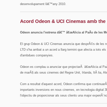
desenvolupament lâ€™any 2010.
Acord Odeon & UCI Cinemas amb the
Odeon anuncia l'estrena dâ€™ â€œAlicia al PaÃ­s de les Me
El grup Odeon & UCI Cinemas anuncia que desprÃ©s de les 
LTD s'ha arribat a un acord a llarg termini que afecta a tots el
d'ambdues companyies.
Odeon es complau a anunciar que projectarÃ â€œAlicia al PaÃ­s
de marÃ§ als seus cinemes del Regne Unit, Irlanda, ItÃ lia, Al
Com a resultat d'aquest acord, Odeon confirma que continuar
importants inversions en nous cinemes, en tecnologia digital 
l'objectiu de proporcionar als seus clients una major experiÃ¨nc