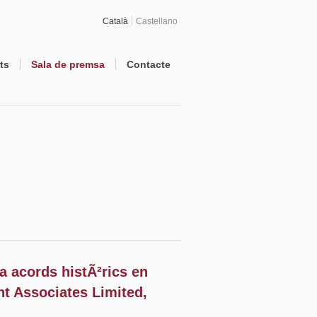
Català
Castellano
ts
Sala de premsa
Contacte
 acords histÃ²rics en
nt Associates Limited,