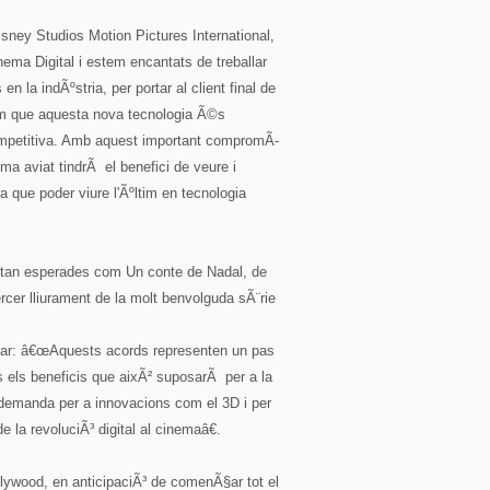
sney Studios Motion Pictures International,
ema Digital i estem encantats de treballar
la indÃºstria, per portar al client final de
iem que aquesta nova tecnologia Ã©s
 competitiva. Amb aquest important compromÃ­
ema aviat tindrÃ el benefici de veure i
a que poder viure l'Ãºltim en tecnologia
s tan esperades com Un conte de Nadal, de
ercer lliurament de la molt benvolguda sÃ¨rie
ar: â€œAquests acords representen un pas
ts els beneficis que aixÃ² suposarÃ per a la
 la demanda per a innovacions com el 3D i per
e la revoluciÃ³ digital al cinemaâ€.
lywood, en anticipaciÃ³ de comenÃ§ar tot el