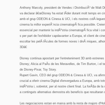
Anthony Marcoly, president de Vendes i DistribuciÃ³ de Walt Di
va declarar â€œDisney ha estat lÃ­der durant molt temps en cin
amb el grup ODEON & Cinesa & UCI, i els nostres colÂ·legues en 
cinema la millor experiÃ¨ncia cinematogrÃ fica possible. Cre
essencial per mantenir la indÃºstria cinematogrÃ fica vital i
s per part de l'exhibidor capdavanter a Europa, el client de cin
escoltar les pelÂ·lÃ­cules de formes noves i dinÃ miques, alhor
3Dâ€
Disney continua apostant per l'entreteniment 3D amb estrene
Disney; Alicia al PaÃ­s de les Meravelles, de Tim Burton, i el t
de Disney-Pixar, Toy Story.
Rupert Gavin, CEO del grup ODEON & Cinesa & UCI, va afirm
crucial a oferir cinema Digital d'envergadura a Europa, amb to
indÃºstria i, sobretot, per al nostre client final. La forÃ§a de
a continguts alternatius demostra els beneficis que resultaran d
Les negociacions estan en marxa amb la resta de majors d'Hol