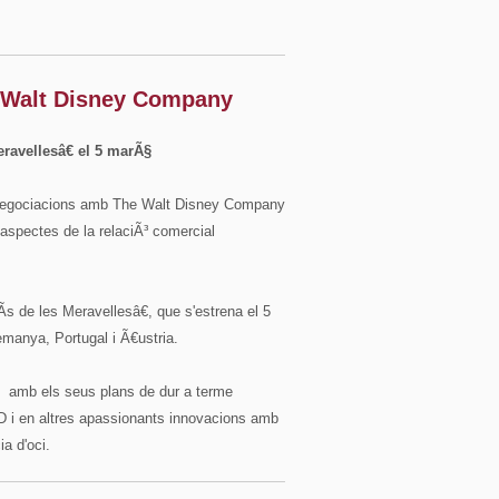
 Walt Disney Company
ravellesâ€ el 5 marÃ§
negociacions amb The Walt Disney Company
s aspectes de la relaciÃ³ comercial
 de les Meravellesâ€, que s'estrena el 5
emanya, Portugal i Ã€ustria.
Ã amb els seus plans de dur a terme
3D i en altres apassionants innovacions amb
ia d'oci.