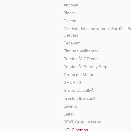
Ancosat
Biocat
Cinesa
Districte del coneixement SarriÃ - S
Gervasi
Fecavem
Finques Vallhonrat
FundaciÃ³ CTecno
FundaciÃ³ Step by Step
Gremi del Motor
GRUP 20
Grupo CastellvÃ­
Kreston Iberaudit
Lavinia
Leitat
SEAT Grup Lesseps
UCI Cinemas