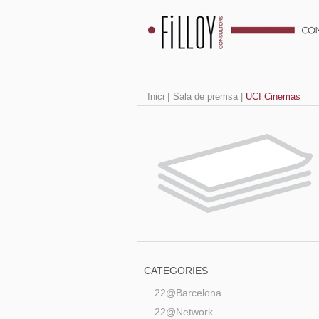
Inici
|
Sala de premsa
|
UCI Cinemas
CATEGORIES
22@Barcelona
22@Network