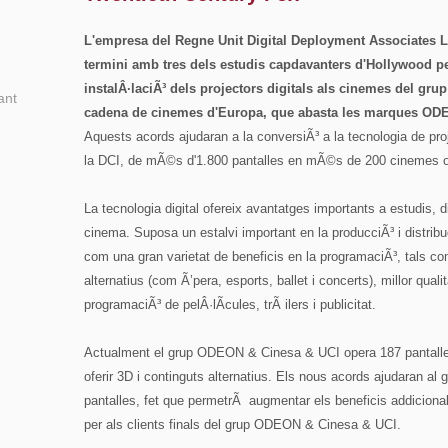
L'empresa del Regne Unit Digital Deployment Associates Li
termini amb tres dels estudis capdavanters d'Hollywood p
instalÂ·laciÃ³ dels projectors digitals als cinemes del g
ant
cadena de cinemes d'Europa, que abasta les marques ODE
Aquests acords ajudaran a la conversiÃ³ a la tecnologia de proj
la DCI, de mÃ©s d'1.800 pantalles en mÃ©s de 200 cinemes o
La tecnologia digital ofereix avantatges importants a estudis, di
cinema. Suposa un estalvi important en la producciÃ³ i distrib
com una gran varietat de beneficis en la programaciÃ³, tals co
alternatius (com Ã’pera, esports, ballet i concerts), millor qualit
programaciÃ³ de pelÂ·lÃ­cules, trÃ ilers i publicitat.
Actualment el grup ODEON & Cinesa & UCI opera 187 pantalles di
oferir 3D i continguts alternatius. Els nous acords ajudaran al 
pantalles, fet que permetrÃ augmentar els beneficis addicionals 
per als clients finals del grup ODEON & Cinesa & UCI.