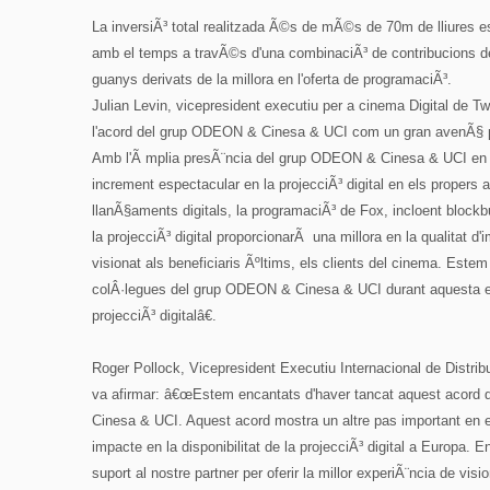
La inversiÃ³ total realitzada Ã©s de mÃ©s de 70m de lliures es
amb el temps a travÃ©s d'una combinaciÃ³ de contribucions del
guanys derivats de la millora en l'oferta de programaciÃ³.
Julian Levin, vicepresident executiu per a cinema Digital de 
l'acord del grup ODEON & Cinesa & UCI com un gran avenÃ§ pe
Amb l'Ã mplia presÃ¨ncia del grup ODEON & Cinesa & UCI en 
increment espectacular en la projecciÃ³ digital en els propers
llanÃ§aments digitals, la programaciÃ³ de Fox, incloent blockb
la projecciÃ³ digital proporcionarÃ una millora en la qualitat d'
visionat als beneficiaris Ãºltims, els clients del cinema. Estem
colÂ·legues del grup ODEON & Cinesa & UCI durant aquesta em
projecciÃ³ digitalâ€.
Roger Pollock, Vicepresident Executiu Internacional de Distri
va afirmar: â€œEstem encantats d'haver tancat aquest acord d
Cinesa & UCI. Aquest acord mostra un altre pas important en el
impacte en la disponibilitat de la projecciÃ³ digital a Europa.
suport al nostre partner per oferir la millor experiÃ¨ncia de visi