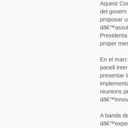
Aquest Con
del govern
proposar u
dâ€™assoli
Presidenta 
proper me
En el marc
panell int
presentar 
implementac
reunions p
dâ€™innova
A banda de
dâ€™expert