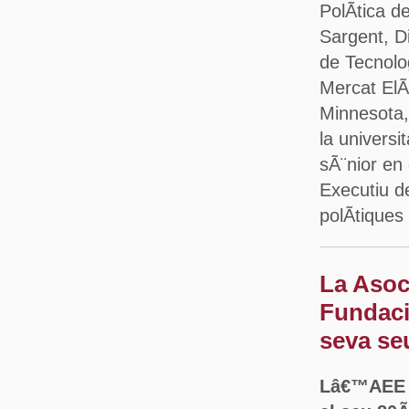
PolÃ­tica 
Sargent, D
de Tecnolo
Mercat ElÃ¨
Minnesota, 
la universi
sÃ¨nior en 
Executiu d
polÃ­tique
La Asoc
Fundaci
seva se
Lâ€™AEE q