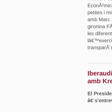
EconÃ²mico
petites i 
amb Marc S
gironina F
les difere
lâ€™exerci
transparÃ¨n
Iberaud
amb Kre
El Presid
â€¨s'entr