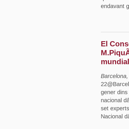
endavant g
El Cons
M.PiquÃ©
mundial
Barcelona,
22@Barcelo
gener dins
nacional dâ
set expert
Nacional d