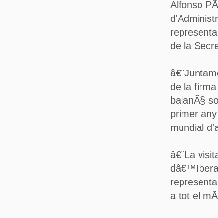
Alfonso PÃ
d'Administr
representa
de la Secre
â€¨Juntame
de la firm
balanÃ§ so
primer any
mundial d'a
â€¨La visi
dâ€™Iberau
representa
a tot el mÃ