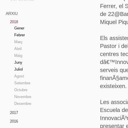
Ferrer, el
de 22@Barc
ARXIU
Miquel Piq
2018
Gener
Febrer
Els assiste
Març
Pastor i d
Abril
centres te
Maig
dâ€™Innova
Juny
serveis qu
Juliol
Agost
finanÃ§ame
Setembre
existeixen.
Octubre
Novembre
Les associ
Desembre
Escuela de
2017
InnovaciÃ³
2016
presentar 