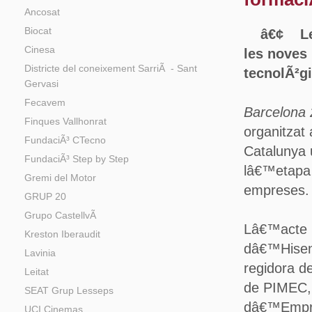
Ancosat
Biocat
â€¢ Les 
Cinesa
les noves 
Districte del coneixement SarriÃ - Sant
tecnolÃ²g
Gervasi
Fecavem
Barcelona 
Finques Vallhonrat
organitzat
FundaciÃ³ CTecno
Catalunya 
FundaciÃ³ Step by Step
lâ€™etapa 
Gremi del Motor
empreses.
GRUP 20
Grupo CastellvÃ­
Lâ€™acte h
Kreston Iberaudit
dâ€™Hisend
Lavinia
regidora d
Leitat
de PIMEC, 
SEAT Grup Lesseps
dâ€™Empres
UCI Cinemas