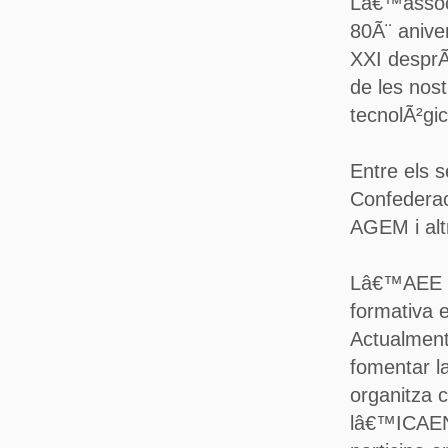
Lâ€™associ
80Ã¨ anive
XXI desprÃ
de les nost
tecnolÃ²gi
Entre els s
Confedera
AGEM i altr
Lâ€™AEE es
formativa e
Actualment
fomentar la
organitza c
lâ€™ICAEN 