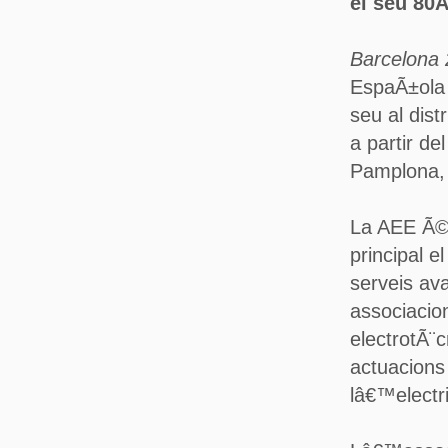
el seu 80Ã
Barcelona 
EspaÃ±ola i
seu al dist
a partir de
Pamplona,
La AEE Ã©s
principal e
serveis av
associacion
electrotÃ¨c
actuacions
lâ€™electri