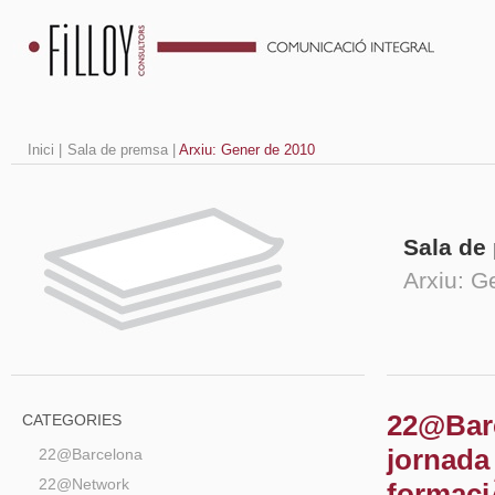
Inici
|
Sala de premsa
|
Arxiu: Gener de 2010
Sala de
Arxiu: G
22@Barc
CATEGORIES
jornada
22@Barcelona
22@Network
formaciÃ