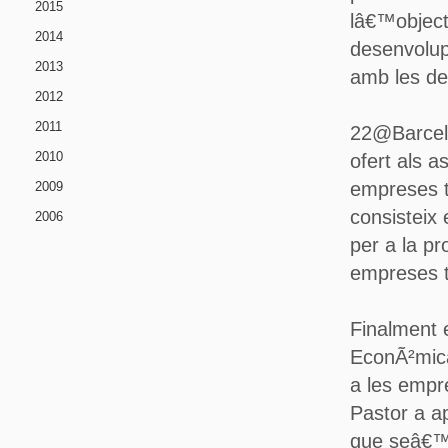
2015
lâ€™objecti
2014
desenvolup
2013
amb les de
2012
2011
22@Barcelo
2010
ofert als a
empreses t
2009
consisteix
2006
per a la pr
empreses t
Finalment 
EconÃ²mica
a les empr
Pastor a ap
que seâ€™ls