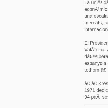
La uniÃ³ d
econÃ²mic 
una escala
mercats, u
internacion
El Presiden
ValÃ¨ncia,
dâ€™Iberau
espanyola 
tothom.â€
â€¨â€¨Kres
1971 dedica
94 paÃ¯sos