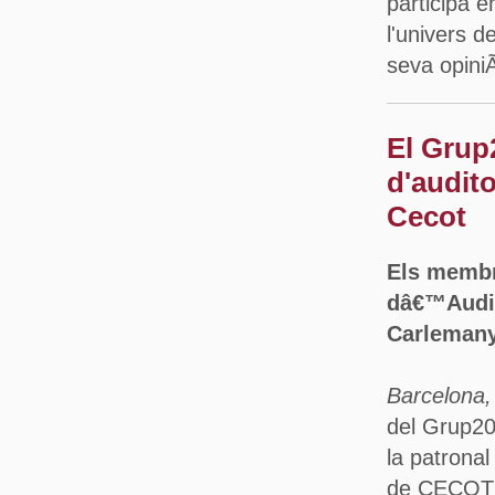
participa e
l'univers d
seva opini
El Grup
d'audit
Cecot
Els membr
dâ€™Audit
Carleman
Barcelona,
del Grup20
la patrona
de CECOT a