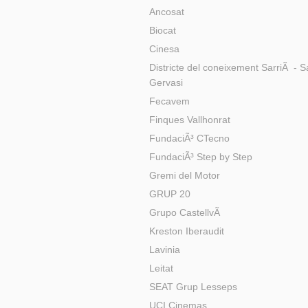
Ancosat
Biocat
Cinesa
Districte del coneixement SarriÃ - S
Gervasi
Fecavem
Finques Vallhonrat
FundaciÃ³ CTecno
FundaciÃ³ Step by Step
Gremi del Motor
GRUP 20
Grupo CastellvÃ­
Kreston Iberaudit
Lavinia
Leitat
SEAT Grup Lesseps
UCI Cinemas