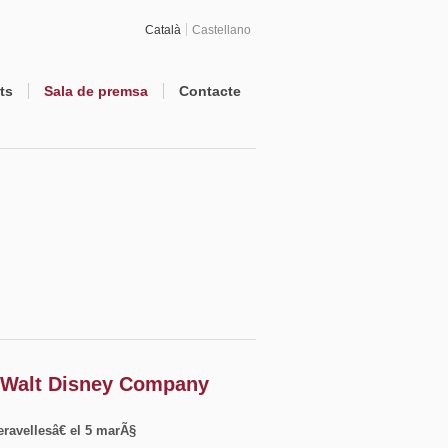
Català
Castellano
ts
Sala de premsa
Contacte
 Walt Disney Company
ravellesâ€ el 5 marÃ§