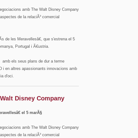
negociacions amb The Walt Disney Company
s aspectes de la relaciÃ³ comercial
 de les Meravellesâ€, que s'estrena el 5
emanya, Portugal i Ã€ustria.
Ã amb els seus plans de dur a terme
3D i en altres apassionants innovacions amb
ia d'oci.
 Walt Disney Company
ravellesâ€ el 5 marÃ§
negociacions amb The Walt Disney Company
s aspectes de la relaciÃ³ comercial