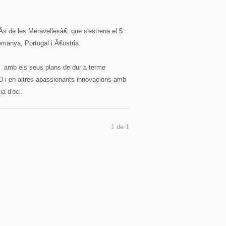
 de les Meravellesâ€, que s'estrena el 5
emanya, Portugal i Ã€ustria.
Ã amb els seus plans de dur a terme
3D i en altres apassionants innovacions amb
ia d'oci.
1 de 1