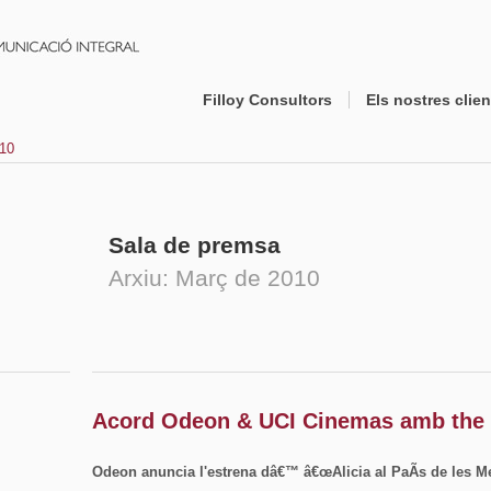
Filloy Consultors
Els nostres clien
010
Sala de premsa
Arxiu: Març de 2010
Acord Odeon & UCI Cinemas amb the
Odeon anuncia l'estrena dâ€™ â€œAlicia al PaÃ­s de les Me