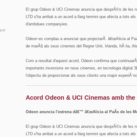
El grup Odeon & UCI Cinemas anuncia que desprÃ©s de les 
LTD s'ha arribat a un acord a llarg termini que afecta a tots el
d'ambdues companyies.
ant
Odeon es complau a anunciar que projectarÃ â€œAlicia al PaÃ­s
de marÃ§ als seus cinemes del Regne Unit, Irlanda, ItÃ lia, Al
Com a resultat d'aquest acord, Odeon confirma que continuar
importants inversions en nous cinemes, en tecnologia digital 
l'objectiu de proporcionar als seus clients una major experiÃ¨nc
Acord Odeon & UCI Cinemas amb the
Odeon anuncia l'estrena dâ€™ â€œAlicia al PaÃ­s de les Me
El grup Odeon & UCI Cinemas anuncia que desprÃ©s de les 
LTD s'ha arribat a un acord a llarg termini que afecta a tots el