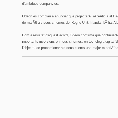
d'ambdues companyies.
Odeon es complau a anunciar que projectarÃ â€œAlicia al PaÃ­s
de marÃ§ als seus cinemes del Regne Unit, Irlanda, ItÃ lia, Al
Com a resultat d'aquest acord, Odeon confirma que continuar
importants inversions en nous cinemes, en tecnologia digital 
l'objectiu de proporcionar als seus clients una major experiÃ¨nc