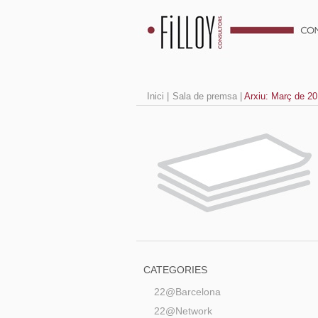
Inici
|
Sala de premsa
|
Arxiu: Març de 2
CATEGORIES
22@Barcelona
22@Network