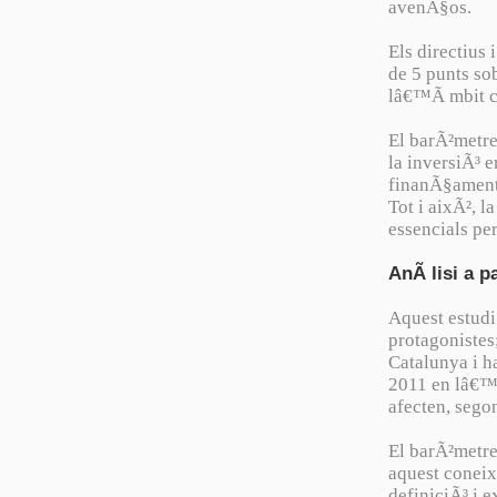
avenÃ§os.
Els directius 
de 5 punts so
lâ€™Ã mbit co
El barÃ²metre
la inversiÃ³ 
finanÃ§amen
Tot i aixÃ², l
essencials per
AnÃ lisi a p
Aquest estudi 
protagonistes
Catalunya i h
2011 en lâ€™o
afecten, sego
El barÃ²metr
aquest coneix
definiciÃ³ i 