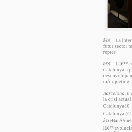
â€¢ La intern
futur sector 
reptes
â€¢ Lâ€™estu
Catalunya a p
desenvolupame
mÃ rqueting;
Barcelona, 8 
la crisi actu
Catalunyaâ€,
Catalunya (CT
â€œBarÃ²metre
lâ€™evoluciÃ³