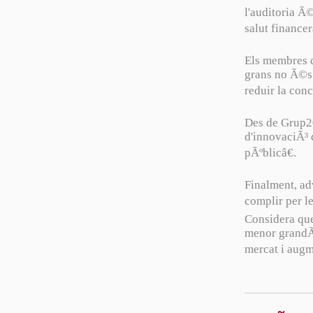
l'auditoria Ã©
salut financer
Els membres d
grans no Ã©s s
reduir la conc
Des de Grup20
d'innovaciÃ³ d
pÃºblicâ€.
Finalment, adv
complir per le
Considera que
menor grandÃ 
mercat i augme