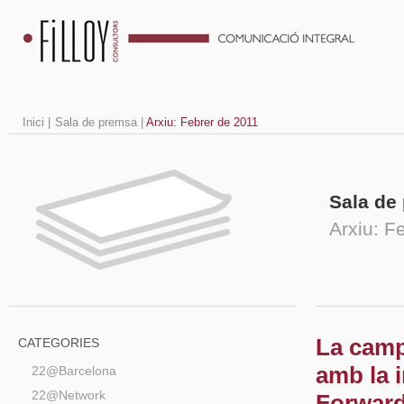
Inici
|
Sala de premsa
|
Arxiu: Febrer de 2011
Sala de
Arxiu: F
La camp
CATEGORIES
amb la 
22@Barcelona
22@Network
Forward