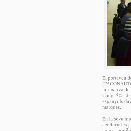
El portaveu d
(FACONAUTO),
normativa de 
CongrÃ©s dels
espanyols dav
marques.
En la seva in
aendurir les 
concessionÃ r