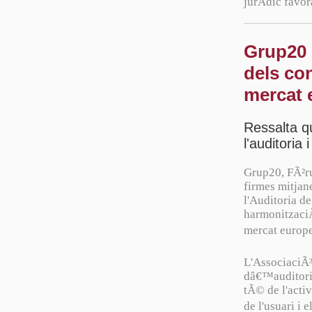
jurÃ­dic favor
Grup20 
dels con
mercat 
Ressalta q
l'auditoria 
Grup20, FÃ²ru
firmes mitjane
l'Auditoria de
harmonitzaciÃ³
mercat europe
L'AssociaciÃ³
dâ€™auditoria
tÃ© de l'activ
de l'usuari i 