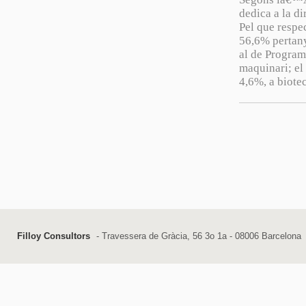
dedica a la di
Pel que respec
56,6% pertany
al de Program
maquinari; el
4,6%, a biote
Filloy Consultors
- Travessera de Gràcia, 56 3o 1a - 08006 Barcelona