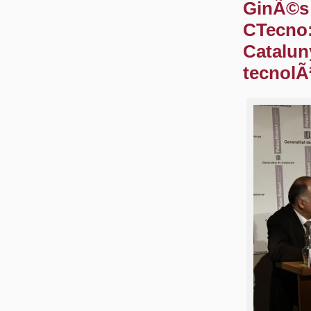
GinÃ©s 
CTecno:
Catalun
tecnolÃ²