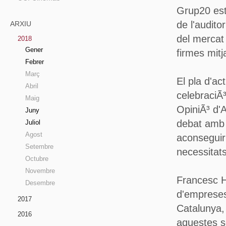
Grup20 est
de l'audito
ARXIU
del mercat 
2018
Gener
firmes mitj
Febrer
Març
El pla d'a
Abril
celebraciÃ
Maig
OpiniÃ³ d'A
Juny
debat amb d
Juliol
Agost
aconseguir 
Setembre
necessitats
Octubre
Novembre
Francesc H
Desembre
d'empreses
2017
Catalunya, 
2016
aquestes se