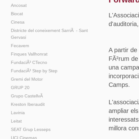
Ancosat
Biocat
L'Associaci
Cinesa
d'auditori
Districte del coneixement SarriÃ - Sant
Gervasi
Fecavem
A partir de
Finques Vallhonrat
FÃ²rum de R
FundaciÃ³ CTecno
una campan
FundaciÃ³ Step by Step
incorporac
Gremi del Motor
Camps.
GRUP 20
Grupo CastellvÃ­
L'associaci
Kreston Iberaudit
ampliar el
Lavinia
interessats
Leitat
millora con
SEAT Grup Lesseps
UCI Cinemas