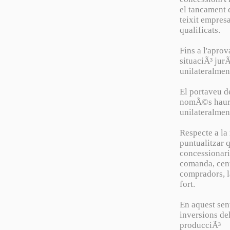
el tancament 
teixit empres
qualificats.
Fins a l'apro
situaciÃ³ jur
unilateralment
El portaveu de
nomÃ©s hauran
unilateralmen
Respecte a la 
puntualitzar 
concessionari
comanda, cen
compradors, l
fort.
En aquest sent
inversions de
producciÃ³