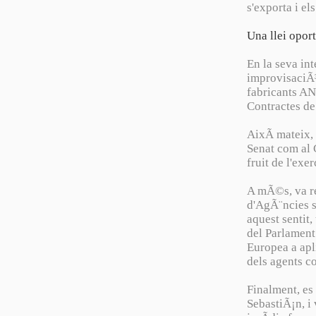
s'exporta i el
Una llei opor
En la seva in
improvisaciÃ³
fabricants A
Contractes de
AixÃ­ mateix, 
Senat com al 
fruit de l'exe
A mÃ©s, va re
d'AgÃ¨ncies s
aquest sentit
del Parlament
Europea a apl
dels agents c
Finalment, es
SebastiÃ¡n, i