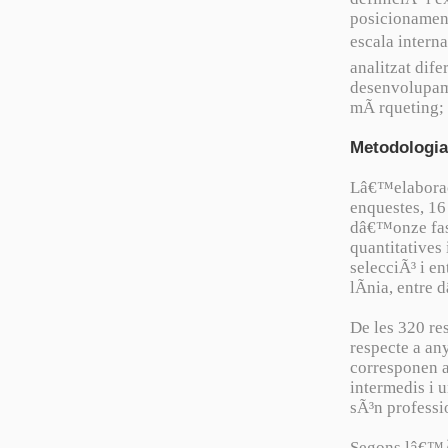
posicionament 
escala intern
analitzat dif
desenvolupame
mÃ rqueting;
Metodologia
Lâ€™elaborac
enquestes, 16 
dâ€™onze fase
quantitatives 
selecciÃ³ i e
lÃ­nia, entre
De les 320 re
respecte a an
corresponen 
intermedis i 
sÃ³n profess
Segons lâ€™Ã 