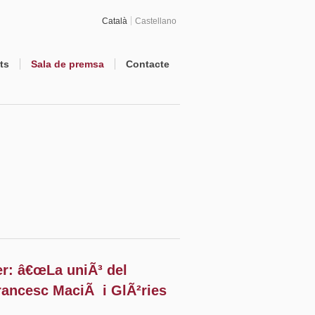
Català
Castellano
ts
Sala de premsa
Contacte
r: â€œLa uniÃ³ del
Francesc MaciÃ i GlÃ²ries