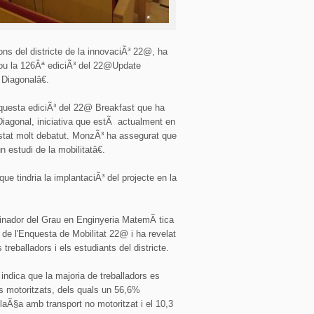
 del districte de la innovaciÃ³ 22@, ha
ou la 126Âª ediciÃ³ del 22@Update
 Diagonalâ€.
questa ediciÃ³ del 22@ Breakfast que ha
 Diagonal, iniciativa que estÃ actualment en
 estat molt debatut. MonzÃ³ ha assegurat que
estudi de la mobilitatâ€.
 tindria la implantaciÃ³ del projecte en la
rdinador del Grau en Enginyeria MatemÃ tica
 de l'Enquesta de Mobilitat 22@ i ha revelat
treballadors i els estudiants del districte.
 indica que la majoria de treballadors es
s motoritzats, dels quals un 56,6%
laÃ§a amb transport no motoritzat i el 10,3