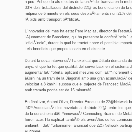
a peu. Pel que fa als efectes de la uniÃ³ del tramvia en la mo
33% dels treballadors del districte 22@ es beneficiarien de la 
mitjana de 6 minuts en els seus desplaÃ§aments i un 21% de
rÃ pids amb transport pÃºblicâ€.
L'Innovador del mes ha estat Pere Macias, director de l'estratÃ
l'Ajuntament de Barcelona, qui ha presentat la conferÃ¨ncia "La
l'eficiÃ¨ncia", durant la qual ha tractat sobre el possible impacte
i els beneficis que proporcionaria en el districte.
Durant la seva intervenciÃ³ ha explicat que â€œla demanda de 
anys, el que ha fet que qualitat del servei baixi en el sistema 
augmentar lâ€™oferta, aplicant mesures com lâ€™increment de
â€œhi ha un tram de la Diagonal amb una gran acumulaciÃ³ de 
velocitat a 8 km/h i suposa que el trajecte de Francesc Maci
amb tramvia podria ser de 15 minutsâ€.
En finalitzar, Antoni Oliva, Director Executiu de 22@Network b
lâ€™AssociaciÃ³ i les novetats al districte 22@, entre les qu
de la consultoria dâ€™innovaciÃ³ Connecting Brains i de Metal
ferro i acer. Ha explicat tambÃ© els avenÃ§os de les comis
ambient, i dâ€™urbanisme i anunciat que 22@Network partici
el 22@â€.