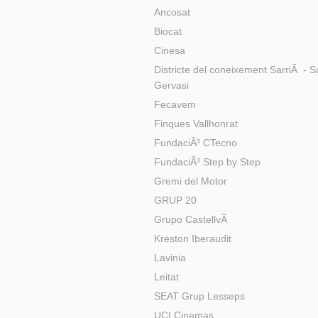
Ancosat
Biocat
Cinesa
Districte del coneixement SarriÃ - S
Gervasi
Fecavem
Finques Vallhonrat
FundaciÃ³ CTecno
FundaciÃ³ Step by Step
Gremi del Motor
GRUP 20
Grupo CastellvÃ­
Kreston Iberaudit
Lavinia
Leitat
SEAT Grup Lesseps
UCI Cinemas