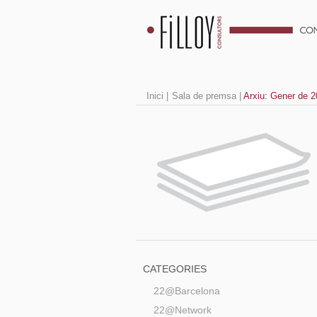
Inici
|
Sala de premsa
|
Arxiu: Gener de 
CATEGORIES
22@Barcelona
22@Network