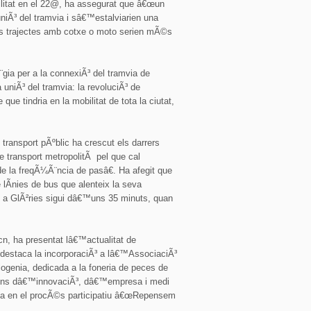
bilitat en el 22@, ha assegurat que â€œun
uniÃ³ del tramvia i sâ€™estalviarien una
ls trajectes amb cotxe o moto serien mÃ©s
¨gia per a la connexiÃ³ del tramvia de
 uniÃ³ del tramvia: la revoluciÃ³ de
 que tindria en la mobilitat de tota la ciutat,
transport pÃºblic ha crescut els darrers
de transport metropolitÃ pel que cal
 la freqÃ¼Ã¨ncia de pasâ€. Ha afegit que
lÃ­nies de bus que alenteix la seva
Ã a GlÃ²ries sigui dâ€™uns 35 minuts, quan
cn, ha presentat lâ€™actualitat de
e destaca la incorporaciÃ³ a lâ€™AssociaciÃ³
ogenia, dedicada a la foneria de peces de
sions dâ€™innovaciÃ³, dâ€™empresa i medi
pa en el procÃ©s participatiu â€œRepensem