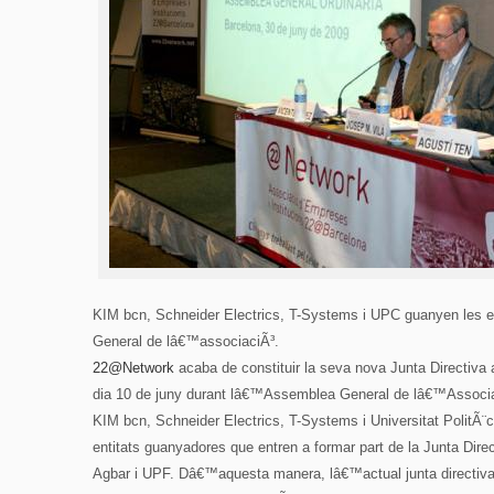
KIM bcn, Schneider Electrics, T-Systems i UPC guanyen les 
General de lâ€™associaciÃ³.
22@Network
acaba de constituir la seva nova Junta Directiva 
dia 10 de juny durant lâ€™Assemblea General de lâ€™Associa
KIM bcn, Schneider Electrics, T-Systems i Universitat PolitÃ¨
entitats guanyadores que entren a formar part de la Junta Dire
Agbar i UPF. Dâ€™aquesta manera, lâ€™actual junta directi