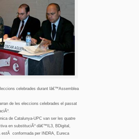
eleccions celebrades durant lâ€™Assemblea
arran de les eleccions celebrades el passat
ciÃ³.
cnica de Catalunya-UPC van ser les quatre
ctiva en substituciÃ³ dâ€™IL3, BDigital,
va estÃ conformada per INDRA, Eureca