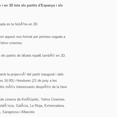
 en 3D tots els partits d'Espanya i els
ada en la histÃ²ria en 3D.
Ã en aquest nou format per primera vegada a
 Yelmo cinemes.
 els partits de â€œla rojaâ€ tambÃ© en 2D,
 la projecciÃ³ del partit inaugural i dels
s 16:00) i Hondures (21 de juny a les
artits mÃ©s interessants desprÃ©s de la fase
es de cinema de KinÃ©polis, Yelmo Cinemes,
ValÃ¨ncia, GalÃ­cia, La Rioja, Extremadura,
a, Saragossa i Albacete.