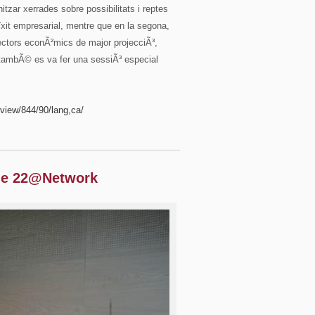
tzar xerrades sobre possibilitats i reptes
it empresarial, mentre que en la segona,
sectors econÃ²mics de major projecciÃ³,
i tambÃ© es va fer una sessiÃ³ especial
/view/844/90/lang,ca/
 de 22@Network