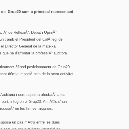
t del Grup20 com a principal representant
ciÃ³ de ReflexiÃ³, Debat i OpiniÃ³
reunit amb el President del ColÂ·legi de
el Director General de la mateixa
 que ha d'afrontar la professiÃ³ auditora.
ositivament â€œel posicionament de Grup20
tacat â€œla importÃ ncia de la seva activitat
d'Auditoria i com aquesta afectarÃ a les
 part, integren el Grup20. A mÃ©s s'han
ercussiÃ³ en les firmes mitjanes.
i suposa un pas mÃ©s entre les dues