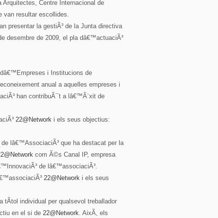
Arquitectes, Centre Internacional de
van resultar escollides.
 presentar la gestiÃ³ de la Junta directiva
 de desembre de 2009, el pla dâ€™actuaciÃ³
 dâ€™Empreses i Institucions de
reconeixement anual a aquelles empreses i
aciÃ³ han contribuÃ¯t a lâ€™Ã¨xit de
iaciÃ³
22@Network
i els seus objectius:
 de lâ€™AssociaciÃ³ que ha destacat per la
22@Network
com Ã©s Canal IP, empresa
â€™InnovaciÃ³ de lâ€™associaciÃ³.
lâ€™associaciÃ³
22@Network
i els seus
tÃ­tol individual per qualsevol treballador
tiu en el si de
22@Network
. AixÃ­, els