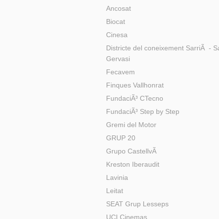
Ancosat
Biocat
Cinesa
Districte del coneixement SarriÃ - S
Gervasi
Fecavem
Finques Vallhonrat
FundaciÃ³ CTecno
FundaciÃ³ Step by Step
Gremi del Motor
GRUP 20
Grupo CastellvÃ­
Kreston Iberaudit
Lavinia
Leitat
SEAT Grup Lesseps
UCI Cinemas