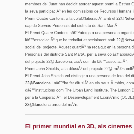
membres del Jurat han decidit atorgar aquest premi a Esther
la seva participaciÃ³ en les comissions de Recursos Humans i
Premi Quatre Cantons, a la colâ€¢laboraciÃ³ amb el
22@Netw
cap de Serveis Personals del districte de Sant MartÃ­
El Premi Quatre Cantons sâ€™atorga a una persona o organitz
lâ€™associaciÃ³ que ha treballat especialment amb
22@Netw
social del projecte. Aquest guardÃ³ ha recaigut en la person
Personals del districte Sant MartÃ­, per la seva colâ€¢laboraci
del projecte
22@Barcelona
, aixÃ­ com de lâ€™associaciÃ³.
Premi John Shields, a la difusiÃ³ del projecte 22@ mÃ©s enll
El Premi John Shields vol distingir a una persona de fora del di
22@Barcelona
i nâ€™ha fet difusiÃ³ en els seus Ã mbits, co
dâ€™institucions com The Urban Land Institute, The London
per a la CooperaciÃ³ i el Desenvolupament EconÃ²mic (OCDE).
22@Barcelona
arreu del mÃ³n.
El primer mundial en 3D, als cinemes