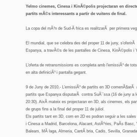
Yelmo cinemes, Cinesa i KinÃ©polis projectaran en directe i
partits mÃ©s interessants a partir de vuitens de final.
La copa del mÃ³n de Sud-Ã frica es realitzarÃ per primera veg
El mundial, que se celebra des del proper 11 de juny, s'oferir
Espanya, a travÃ©s de les pantalles de Cinesa, KinÃ©polis i
L'oferta de retransmissions es completa amb l'emissiÃ³ de tots
en alta definiciÃ³ i pantalla gegant.
9 de Juny de 2010,- L'emissiÃ³ de partits en 3D comenÃ§arÃ amb
partits que Espanya disputarÃ contra SuÃ¯ssa (16 de juny a le
20:30). AixÃ­ mateix es projectaran en 3D, als cinemes, els p
de grups fins a la final del proper 11 de juliol.
Els partits tant en 3D, com en 2D es podran seguir a les sal
i Cinesa a Madrid, Barcelona, Alacant, AstÃºries, PaÃ­s Basc, 
Balears, MÃ laga, Almeria, CantÃ bria, Cadis, Sevilla, Granad