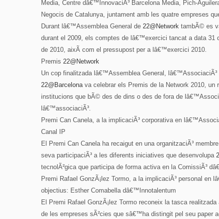
Media, Centre dâ€™InnovaciÃ³ Barcelona Media, Pich-Aguilera 
Negocis de Catalunya, juntament amb les quatre empreses que 
Durant lâ€™Assemblea General de
22@Network
tambÃ© es van
durant el 2009, els comptes de lâ€™exercici tancat a data 31
de 2010, aixÃ­ com el pressupost per a lâ€™exercici 2010.
Premis
22@Network
Un cop finalitzada lâ€™Assemblea General, lâ€™AssociaciÃ³
22@Barcelona
va celebrar els Premis de la Network 2010, un 
institucions que bÃ© des de dins o des de fora de lâ€™Associ
lâ€™associaciÃ³.
Premi Can Canela, a la implicaciÃ³ corporativa en lâ€™Assoc
Canal IP
El Premi Can Canela ha recaigut en una organitzaciÃ³ membre
seva participaciÃ³ a les diferents iniciatives que desenvolupa
tecnolÃ²gica que participa de forma activa en la ComissiÃ³ d
Premi Rafael GonzÃ¡lez Tormo, a la implicaciÃ³ personal en 
objectius: Esther Comabella dâ€™Innotalentum
El Premi Rafael GonzÃ¡lez Tormo reconeix la tasca realitzada a 
de les empreses sÃ²cies que sâ€™ha distingit pel seu paper ac