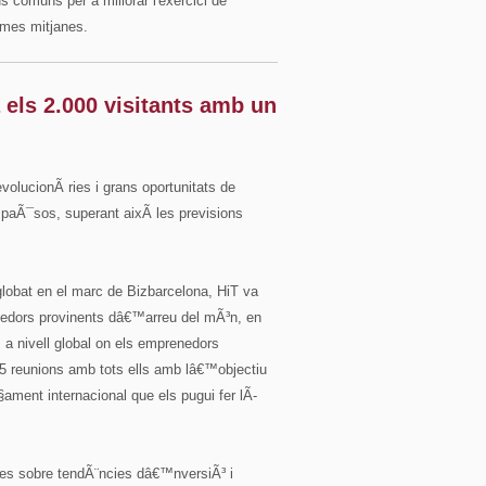
us comuns per a millorar l'exercici de
irmes mitjanes.
 els 2.000 visitants amb un
olucionÃ ries i grans oportunitats de
1 paÃ¯sos, superant aixÃ­ les previsions
nglobat en el marc de Bizbarcelona, HiT va
renedors provinents dâ€™arreu del mÃ³n, en
s a nivell global on els emprenedors
15 reunions amb tots ells amb lâ€™objectiu
§ament internacional que els pugui fer lÃ­
es sobre tendÃ¨ncies dâ€™nversiÃ³ i