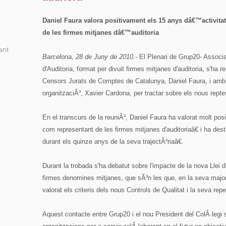
Daniel Faura valora positivament els 15 anys dâ€™activita
de les firmes mitjanes dâ€™auditoria
ant
Barcelona, 28 de Juny de 2010.-
El Plenari de Grup20- Associa
d'Auditoria, format per divuit firmes mitjanes d'auditoria, s'ha 
Censors Jurats de Comptes de Catalunya, Daniel Faura, i amb 
organitzaciÃ³, Xavier Cardona, per tractar sobre els nous reptes
En el transcurs de la reuniÃ³, Daniel Faura ha valorat molt p
com representant de les firmes mitjanes d'auditoriaâ€ i ha des
durant els quinze anys de la seva trajectÃ²riaâ€.
Durant la trobada s'ha debatut sobre l'impacte de la nova Llei 
firmes denomines mitjanes, que sÃ³n les que, en la seva major
valorat els criteris dels nous Controls de Qualitat i la seva rep
Aquest contacte entre Grup20 i el nou President del ColÂ·leg