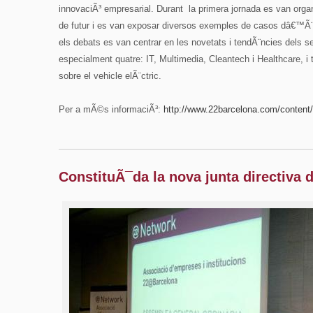
innovaciÃ³ empresarial. Durant la primera jornada es van organi
de futur i es van exposar diversos exemples de casos dâ€™Ã¨x
els debats es van centrar en les novetats i tendÃ¨ncies dels 
especialment quatre: IT, Multimedia, Cleantech i Healthcare, 
sobre el vehicle elÃ¨ctric.
Per a mÃ©s informaciÃ³:
http://www.22barcelona.com/
content
ConstituÃ¯da la nova junta directiva