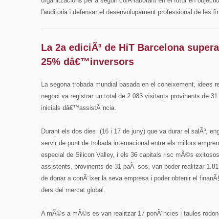
organitzacions per a seguir colÂ·laborant en el futur en objecti
l'auditoria i defensar el desenvolupament professional de les f
La 2a ediciÃ³ de HiT Barcelona supera
25% dâ€™inversors
La segona trobada mundial basada en el coneixement, idees rev
negoci va registrar un total de 2.083 visitants provinents de 3
inicials dâ€™assistÃ¨ncia.
Durant els dos dies (16 i 17 de juny) que va durar el salÃ³, e
servir de punt de trobada internacional entre els millors emp
especial de Silicon Valley, i els 36 capitals risc mÃ©s exitoso
assistents, provinents de 31 paÃ¯sos, van poder realitzar 1.8
de donar a conÃ¨ixer la seva empresa i poder obtenir el finanÃ
ders del mercat global.
A mÃ©s a mÃ©s es van realitzar 17 ponÃ¨ncies i taules rodon