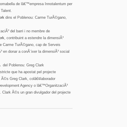
 Comabella de lâ€™empresa Innotalentum per
 Talent.
ork
dins el Poblenou: Carme TurÃ©gano,
aciÃ³ del barri i no membre de
ork
, contribuint a estendre la dimensiÃ³
a de Carme TurÃ©gano, cap de Serveis
Ã³ en donar a conÃ¨ixer la dimensiÃ³ social
Ã del Poblenou: Greg Clark
stricte que ha apostat pel projecte
m Ã©s Greg Clark, colâ€¢laborador
 Development Agency o lâ€™OrganitzaciÃ³
 Clark Ã©s un gran divulgador del projecte