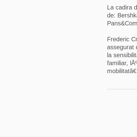
La cadira d
de: Bershk
Pans&Com
Frederic C
assegurat 
la sensibil
familiar, l
mobilitatâ€