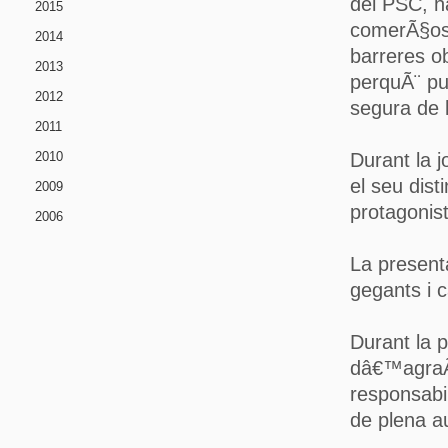
del PSC, h
2015
comerÃ§os 
2014
barreres o
2013
perquÃ¨ pu
2012
segura de l
2011
2010
Durant la j
el seu dist
2009
protagonis
2006
La present
gegants i 
Durant la p
dâ€™agraÃ¯
responsabil
de plena a