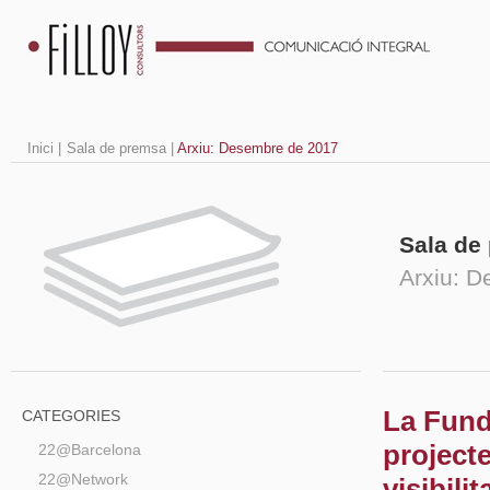
Inici
|
Sala de premsa
|
Arxiu: Desembre de 2017
Sala de
Arxiu: 
La Fund
CATEGORIES
project
22@Barcelona
22@Network
visibili