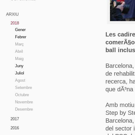
ARXIU
2018
Gener
Les cadire
Febrer
comerÃ§os
Març
ball inclu
Abril
Maig
Barcelona,
Juny
de rehabili
Juliol
Agost
recerca, h
Setembre
que dÃ³na 
Octubre
Novembre
Amb motiu 
Desembre
Step by St
2017
Barcelona, 
del sector 
2016