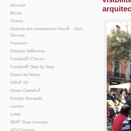
Ancosat
arquite
Biocat
Cinesa
Districte del coneixement SarriÃ - Sant
Gervasi
Fecavem
Finques Vallhonrat
FundaciÃ³ CTecno
FundaciÃ³ Step by Step
Gremi del Motor
GRUP 20
Grupo CastellvÃ­
Kreston Iberaudit
Lavinia
Leitat
SEAT Grup Lesseps
UCI Cinemas